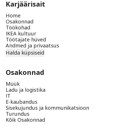
Karjäärisait
Home
Osakonnad
Töökohad
IKEA kultuur
Töötajate hüved
Andmed ja privaatsus
Halda küpsiseid
Osakonnad
Müük
Ladu ja logistika
IT
E-kaubandus
Sisekujundus ja kommunikatsioon
Turundus
Kõik Osakonnad